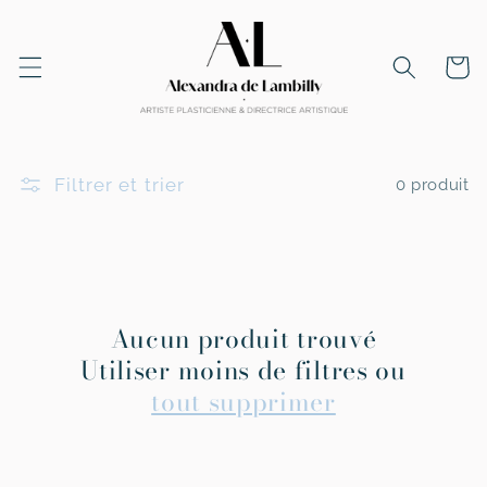
et
passer
au
Panier
contenu
Filtrer et trier
0 produit
Aucun produit trouvé
Utiliser moins de filtres ou
tout supprimer